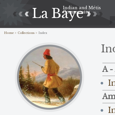
Indian and Métis
La Baye
Community
Home >
Collections >
Index
In
A 
I
Am
I