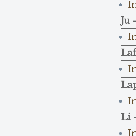
I
Ju 
I
Laf
I
Lap
I
Li 
I