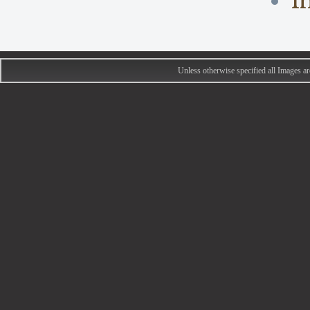
I
Unless otherwise specified all Images 