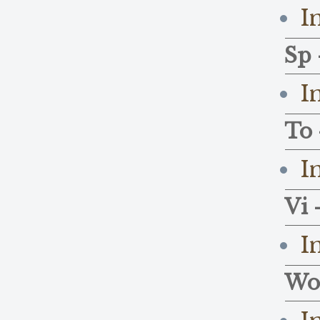
I
Sp 
I
To 
I
Vi 
I
Wo 