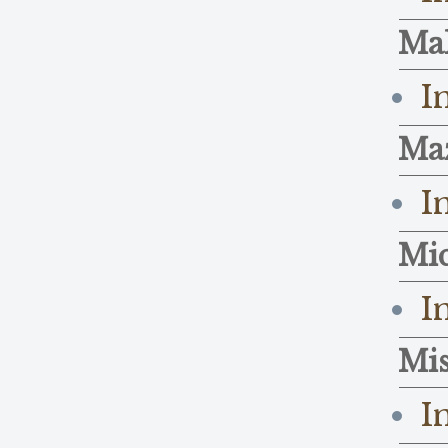
Ma
I
Maz
I
Mic
I
Mis
I