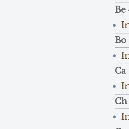
Be 
I
Bo 
I
Ca 
I
Ch 
I