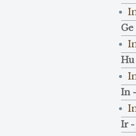
I
Ge 
I
Hu 
I
In -
I
Ir -