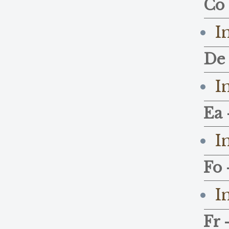
Co 
I
De
I
Ea 
I
Fo 
I
Fr 