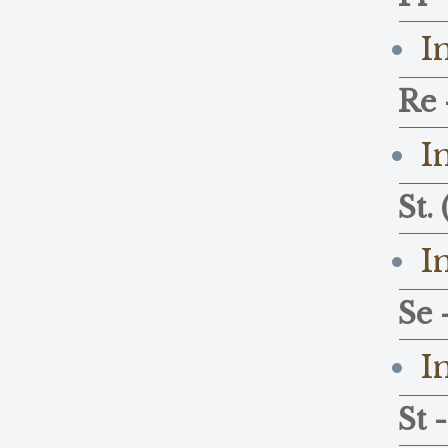
I
Re 
I
St.
I
Se 
I
St 