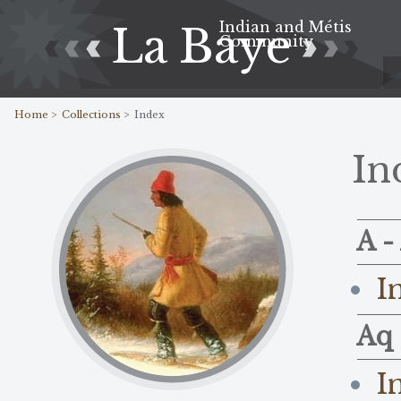
Indian and Métis
La Baye
Community
Home >
Collections >
Index
In
A -
I
Aq 
I