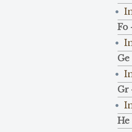
I
Fo 
I
Ge 
I
Gr 
I
He 