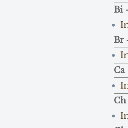
Bi 
I
Br 
I
Ca 
I
Ch 
I