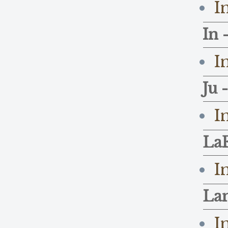
I
In 
I
Ju 
I
LaF
I
Lan
I