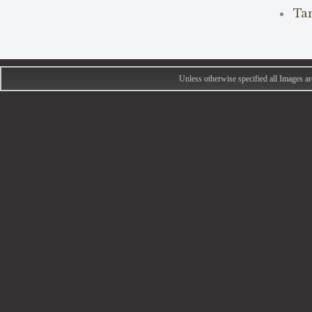
Tan
Unless otherwise specified all Images 