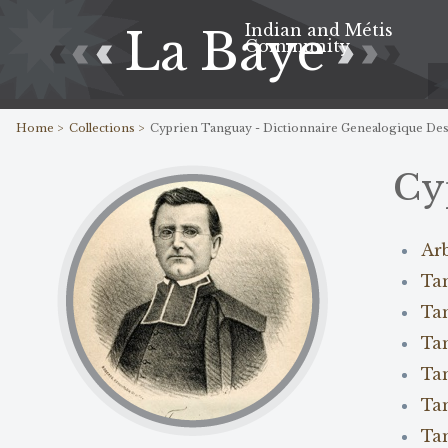
Indian and Métis
La Baye
Community
Home >
Collections >
Cyprien Tanguay - Dictionnaire Genealogique Des
Cy
Ar
Tan
Tan
Tan
Ta
Ta
Ta